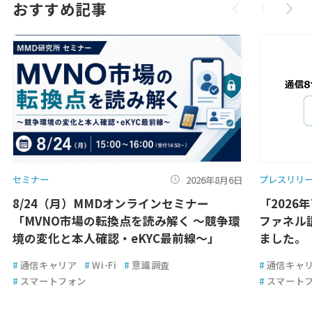
おすすめ記事
セミナー
プレスリリ
2026年8月6日
8/24（月）MMDオンラインセミナー
「2026
「MVNO市場の転換点を読み解く ～競争環
ファネル
境の変化と本人確認・eKYC最前線～」
ました。
#
通信キャリア
#
Wi-Fi
#
意識調査
#
通信キャ
#
スマートフォン
#
スマート