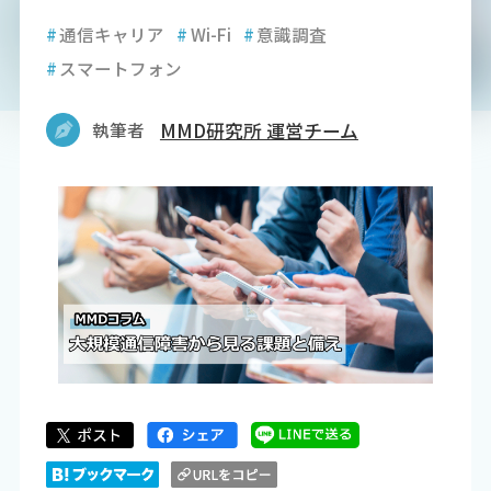
#
通信キャリア
#
Wi-Fi
#
意識調査
#
スマートフォン
執筆者
MMD研究所 運営チーム