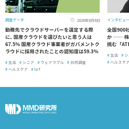
調査データ
インタビュ
2026年8月6日
勤務先でクラウドサーバーを選定する際
全国900
に､ 国産クラウドを選びたいと思う人は
か ── 
67.5％ 国産クラウド事業者がガバメントク
挑む「A
ラウドに採用されたことの認知度は59.3％
#
生活
#
シ
#
ヘルスケ
#
生活
#
シニア
#
ウェアラブル
#
共同調査
#
ヘルスケア
#
IoT