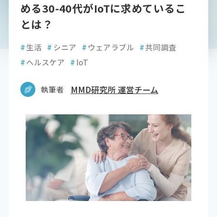
める30-40代がIoTに求めているこ
とは？
#
生活
#
シニア
#
ウェアラブル
#
共同調査
#
ヘルスケア
#
IoT
執筆者
MMD研究所 運営チーム