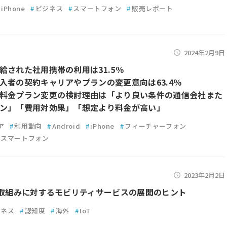
#
iPhone
#
ビジネス
#
スマートフォン
#
販売レポート
2024年2月9日
給された社用携帯の利用は31.5％
入者の契約キャリアやプランの変更意向は63.4％
料金プラン変更の検討理由は「より良い条件の通信会社また
ン」「費用対効果」「想定より料金が高い」
ア
#
利用動向
#
Android
#
iPhone
#
フィーチャーフォン
スマートフォン
2023年2月2日
の取組みに対するモビリティサービスの展開のヒント
ジネス
#
認知度
#
海外
#
IoT