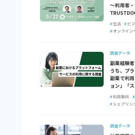
～利用者・
TRUST
#
生活
#
ビ
#
オンライン
調査データ
副業経験者は
うち、プラ
副業で利用
ョン」「ス
#
利用動向
#
#
シェアリン
調査データ