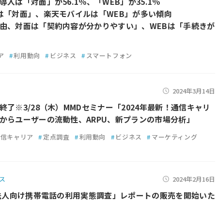
入は「対面」が56.1％、「WEB」が35.1％
は「対面」、楽天モバイルは「WEB」が多い傾向
由、対面は「契約内容が分かりやすい」、WEBは「手続きが
ア
#
利用動向
#
ビジネス
#
スマートフォン
2024年3月14日
終了※3/28（木）MMDセミナー「2024年最新！通信キャリ
からユーザーの流動性、ARPU、新プランの市場分析」
通信キャリア
#
定点調査
#
利用動向
#
ビジネス
#
マーケティング
ス
2024年2月16日
年法人向け携帯電話の利用実態調査」レポートの販売を開始いた