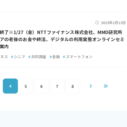
2023年1月13日
終了※1/27（金）NTTファイナンス株式会社、MMD研究所
アの老後のお金や終活、デジタルの利用実態オンラインセミ
案内
ジネス
#
シニア
#
共同調査
#
金融
#
スマートフォン
4
5
6
7
8