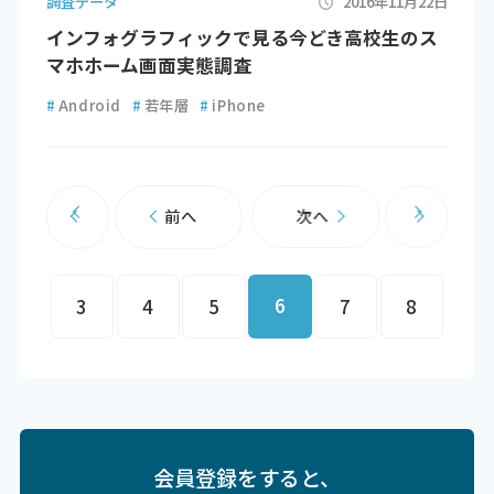
調査データ
2016年11月22日
インフォグラフィックで見る今どき高校生のス
マホホーム画面実態調査
#
Android
#
若年層
#
iPhone
前へ
次へ
6
3
4
5
7
8
会員登録をすると、