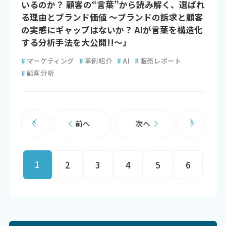
いるのか？ 顧客の“言葉”から読み解く、選ばれ
る理由とブランド価値 ～ブランドの訴求と顧客
の実感にギャップはないか？ AIが言葉を構造化
する分析手法を大公開!!～」
#
マーケティング
#
事例紹介
#
AI
#
販売レポート
#
顧客分析
前へ
次へ
1
2
3
4
5
6