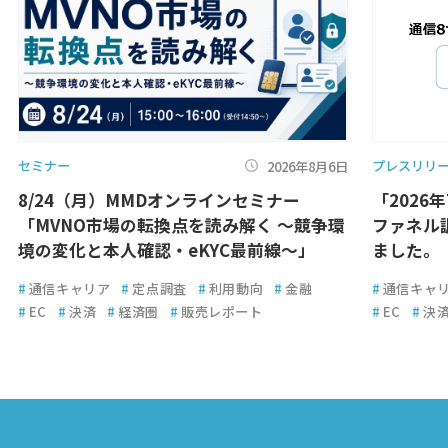
セミナー
プレスリリ
2026年8月6日
8/24（月）MMDオンラインセミナー
「2026
「MVNO市場の転換点を読み解く ～競争環
ファネル
境の変化と本人確認・eKYC最前線～」
ました。
#
通信キャリア
#
定点調査
#
利用動向
#
金融
#
通信キャ
#
EC
#
決済
#
経済圏
#
販売レポート
#
EC
#
決