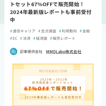
トセット67%OFFで販売開始！
2024年最新版レポートも事前受付
中
#
通信キャリア
#
定点調査
#
利用動向
#
金融
#
EC
#
決済
#
経済圏
#
販売レポート
記事提供会社
MMDLabo株式会社