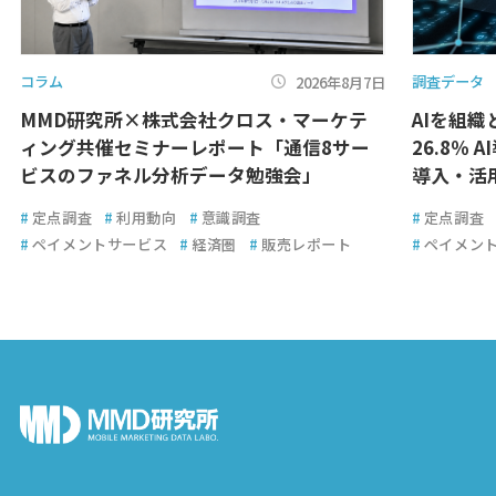
コラム
調査データ
2026年8月7日
MMD研究所×株式会社クロス・マーケテ
AIを組
ィング共催セミナーレポート「通信8サー
26.8％ 
ビスのファネル分析データ勉強会」
導入・活
#
定点調査
#
利用動向
#
意識調査
#
定点調査
#
ペイメントサービス
#
経済圏
#
販売レポート
#
ペイメン