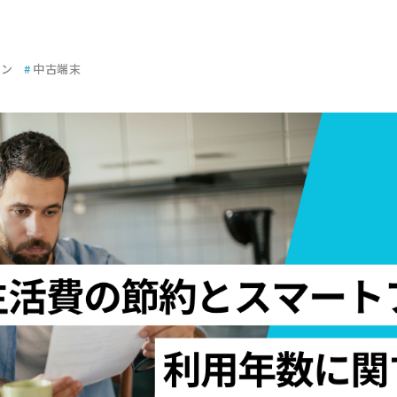
ォン
#
中古端末