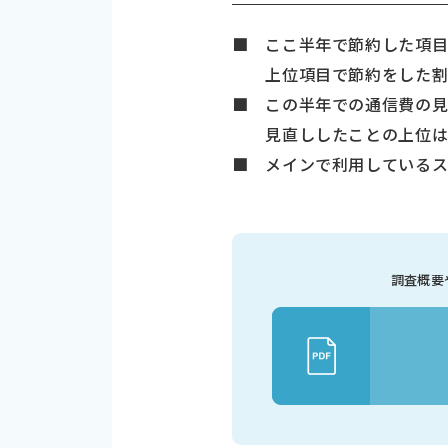
■ ここ半年で節約した項
上位項目で節約をした割合
■ この半年での通信費の見直
見直ししたことの上位は「
■ メインで利用しているスマ
調査概要