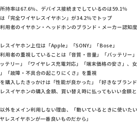
持率は67.6％、デバイス接続までしているのは59.1％
「完全ワイヤレスイヤホン」が34.2％でトップ
利用者のイヤホン・ヘッドホンのブランド・メーカー認知度上位
ヤホン上位は「Apple」「SONY」「Bose」
ン利用者の重視していることは「音質・音量」「バッテリー
テリー」「ワイヤレス充電対応」「端末価格の安さ」、女
状」「故障・不具合の起こりにくさ」を重視
ンを購入したきっかけは「性能が良かった」「好きなブラン
イヤホンの購入金額、買い替え時に払ってもいい金額ともに「5
ン以外をメイン利用しない理由、「動いているときに使いた
ヤレスイヤホンが一番良いものだから」