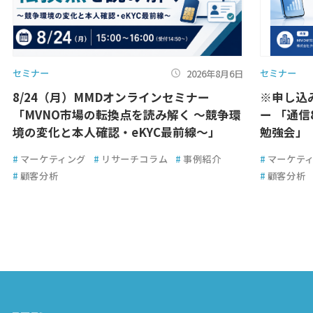
セミナー
セミナー
2026年8月6日
8/24（月）MMDオンラインセミナー
※申し込み
「MVNO市場の転換点を読み解く ～競争環
ー 「通
境の変化と本人確認・eKYC最前線～」
勉強会」
#
マーケティング
#
リサーチコラム
#
事例紹介
#
マーケテ
#
顧客分析
#
顧客分析