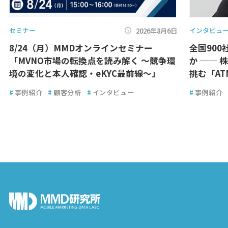
セミナー
インタビュ
2026年8月6日
8/24（月）MMDオンラインセミナー
全国900
「MVNO市場の転換点を読み解く ～競争環
か ── 
境の変化と本人確認・eKYC最前線～」
挑む「A
#
事例紹介
#
顧客分析
#
インタビュー
#
事例紹介