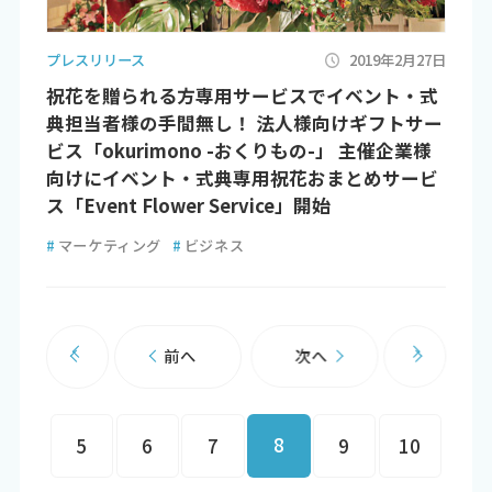
プレスリリース
2019年2月27日
祝花を贈られる方専用サービスでイベント・式
典担当者様の手間無し！ 法人様向けギフトサー
ビス「okurimono -おくりもの-」 主催企業様
向けにイベント・式典専用祝花おまとめサービ
ス「Event Flower Service」開始
#
マーケティング
#
ビジネス
前へ
次へ
8
5
6
7
9
10