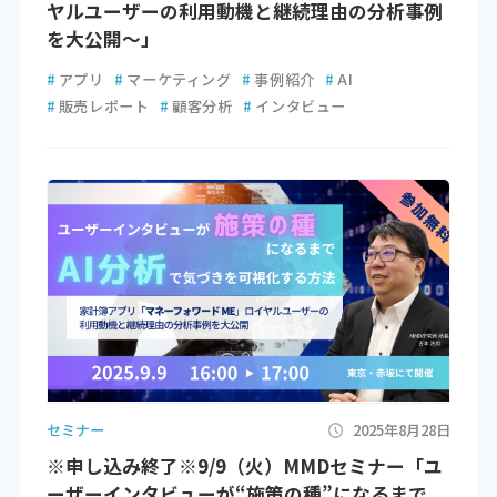
ヤルユーザーの利用動機と継続理由の分析事例
を大公開～」
#
アプリ
#
マーケティング
#
事例紹介
#
AI
#
販売レポート
#
顧客分析
#
インタビュー
セミナー
2025年8月28日
※申し込み終了※9/9（火）MMDセミナー「ユ
ーザーインタビューが“施策の種”になるまで