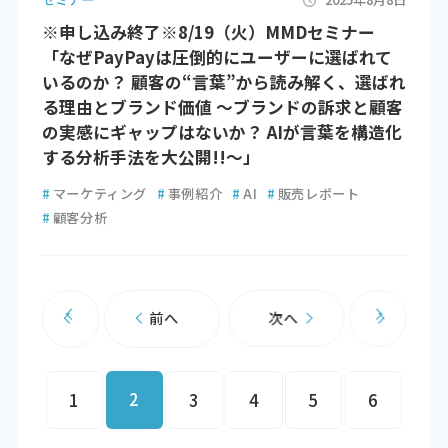
※申し込み終了※8/19（火）MMDセミナー
「なぜPayPayは圧倒的にユーザーに選ばれて
いるのか？ 顧客の“言葉”から読み解く、選ばれ
る理由とブランド価値 ～ブランドの訴求と顧客
の実感にギャップはないか？ AIが言葉を構造化
する分析手法を大公開!!～」
#
マーケティング
#
事例紹介
#
AI
#
販売レポート
#
顧客分析
前へ
次へ
2
1
3
4
5
6