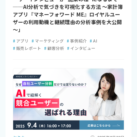
──AI分析で気づきを可視化する方法 ～家計簿
アプリ『マネーフォワード ME』ロイヤルユー
ザーの利用動機と継続理由の分析事例を大公開
～」
#
アプリ
#
マーケティング
#
事例紹介
#
AI
#
販売レポート
#
顧客分析
#
インタビュー