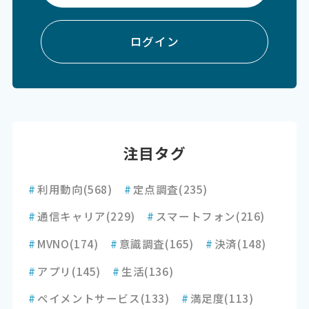
ログイン
注目タグ
#
利用動向
(568)
#
定点調査
(235)
#
通信キャリア
(229)
#
スマートフォン
(216)
#
MVNO
(174)
#
意識調査
(165)
#
決済
(148)
#
アプリ
(145)
#
生活
(136)
#
ペイメントサービス
(133)
#
満足度
(113)