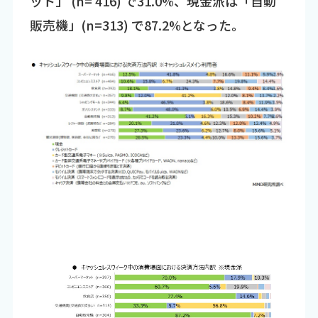
ット」 (n= 416) で31.0%、現金派は「自動
販売機」(n=313) で87.2%となった。