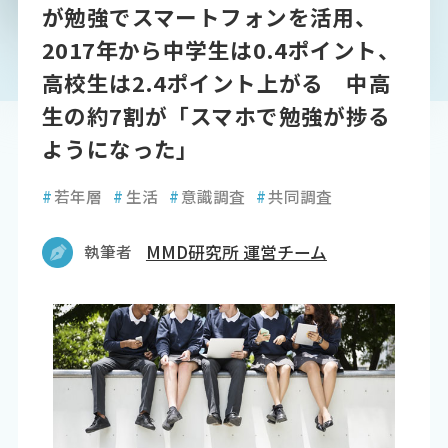
が勉強でスマートフォンを活用、
2017年から中学生は0.4ポイント、
高校生は2.4ポイント上がる 中高
生の約7割が「スマホで勉強が捗る
ようになった」
#
若年層
#
生活
#
意識調査
#
共同調査
執筆者
MMD研究所 運営チーム