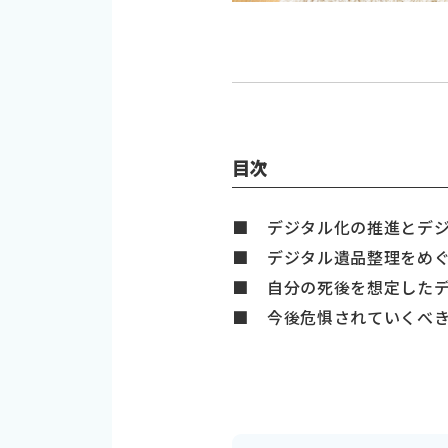
目次
■ デジタル化の推進とデ
■ デジタル遺品整理をめ
■ 自分の死後を想定した
■ 今後危惧されていくべ