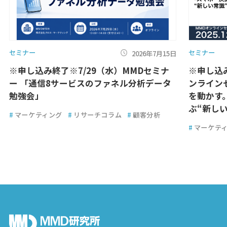
セミナー
セミナー
2026年7月15日
※申し込み終了※7/29（水）MMDセミナ
※申し込
ー 「通信8サービスのファネル分析データ
ンライン
勉強会」
を動かす
ぶ“新しい
#
マーケティング
#
リサーチコラム
#
顧客分析
#
マーケテ