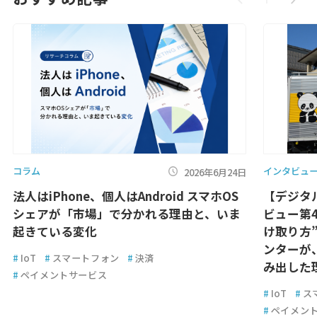
コラム
インタビュ
2026年6月24日
法人はiPhone、個人はAndroid スマホOS
【デジタ
シェアが「市場」で分かれる理由と、いま
ビュー第
起きている変化
け取り方
ンターが
#
IoT
#
スマートフォン
#
決済
み出した
#
ペイメントサービス
#
IoT
#
ス
#
ペイメン