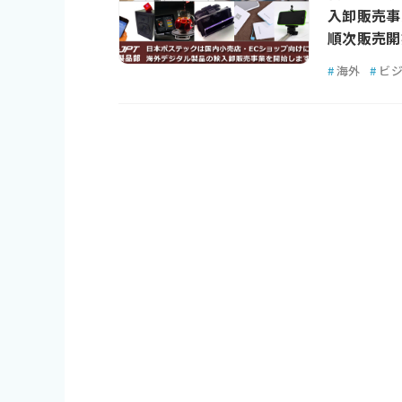
入卸販売事
順次販売開
#
海外
#
ビ