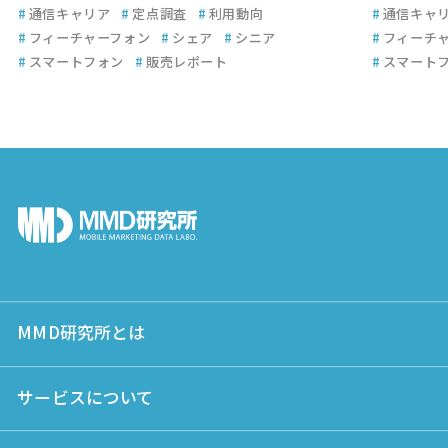
#
通信キャリア
#
定点調査
#
利用動向
#
通信キャ
#
フィーチャーフォン
#
シェア
#
シニア
#
フィーチ
#
スマートフォン
#
販売レポート
#
スマート
MMD研究所とは
サービスについて