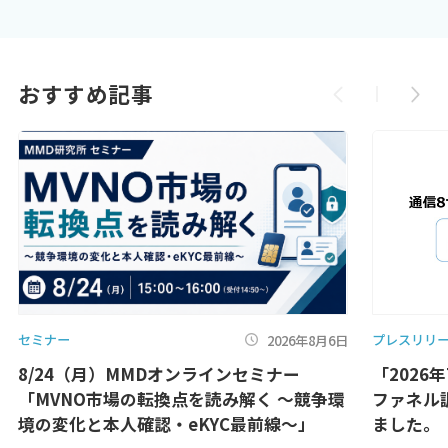
おすすめ記事
セミナー
プレスリリ
2026年8月6日
8/24（月）MMDオンラインセミナー
「2026
「MVNO市場の転換点を読み解く ～競争環
ファネル
境の変化と本人確認・eKYC最前線～」
ました。