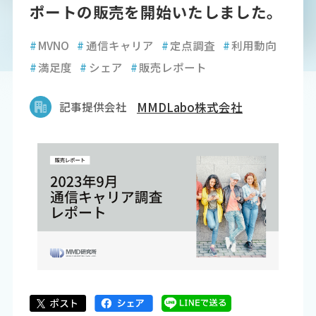
ポートの販売を開始いたしました。
#
MVNO
#
通信キャリア
#
定点調査
#
利用動向
#
満足度
#
シェア
#
販売レポート
記事提供会社
MMDLabo株式会社