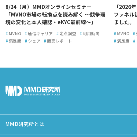
8/24（月）MMDオンラインセミナー
「2026
「MVNO市場の転換点を読み解く ～競争環
ファネル
境の変化と本人確認・eKYC最前線～」
ました。
#
MVNO
#
通信キャリア
#
定点調査
#
利用動向
#
MVNO
#
#
満足度
#
シェア
#
販売レポート
#
満足度
#
MMD研究所とは