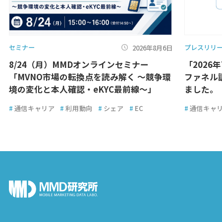
セミナー
プレスリリ
2026年8月6日
8/24（月）MMDオンラインセミナー
「2026
「MVNO市場の転換点を読み解く ～競争環
ファネル
境の変化と本人確認・eKYC最前線～」
ました。
#
通信キャリア
#
利用動向
#
シェア
#
EC
#
通信キャ