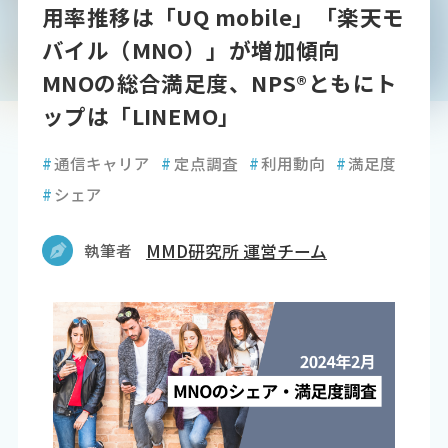
用率推移は「UQ mobile」「楽天モ
バイル（MNO）」が増加傾向
MNOの総合満足度、NPS®ともにト
ップは「LINEMO」
#
通信キャリア
#
定点調査
#
利用動向
#
満足度
#
シェア
執筆者
MMD研究所 運営チーム