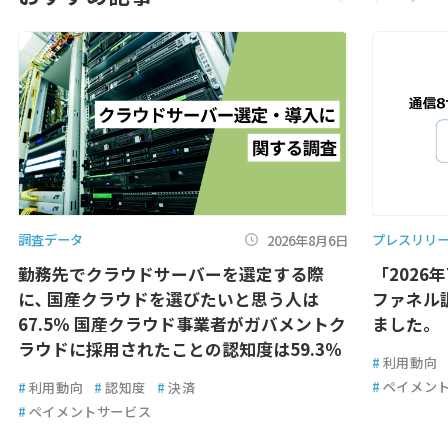
調査データ
プレスリリ
2026年8月6日
勤務先でクラウドサーバーを選定する際
「2026
に､ 国産クラウドを選びたいと思う人は
ファネル
67.5％ 国産クラウド事業者がガバメントク
ました。
ラウドに採用されたことの認知度は59.3％
#
利用動向
#
ペイメン
#
利用動向
#
認知度
#
決済
#
ペイメントサービス