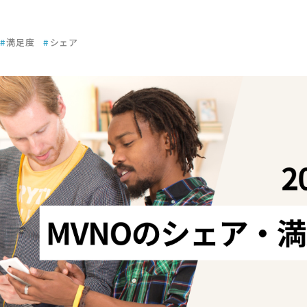
#
満足度
#
シェア