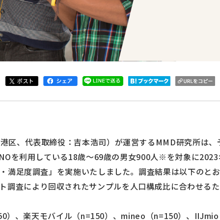
港区、代表取締役：吉本浩司）が運営するMMD研究所は、予
VNOを利用している18歳～69歳の男女900人※を対象に202
シェア・満足度調査」を実施いたしました。調査結果は以下のと
ト調査により回収されたサンプルを人口構成比に合わせる
150）、楽天モバイル（n=150）、mineo（n=150）、IIJm