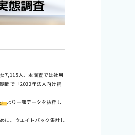
7,115人、本調査では社用
の期間で「2022年法人向け携
ト
」
より一部データを抜粋し
ために、ウエイトバック集計し