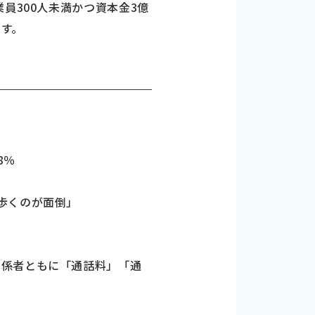
員300人未満かつ資本金3億
す。
8％
歩くのが面倒」
」
関係者ともに「通話料」「通