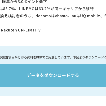
、昨年から3.0ポイント低下
voは83.7％、LINEMOは63.2％が同一キャリアから移行
討者のうち、docomoはahamo、auはUQ mobile、Sof
ten UN-LIMIT Ⅵ
や調査項目が分かる資料を
PDFでご用意しています。
下記よりダウンロード
データをダウンロードする