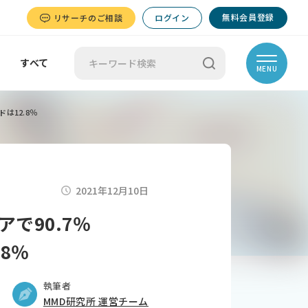
無料会員登録
リサーチのご相談
ログイン
すべて
MENU
は12.8％
2021年12月10日
で90.7％
8％
執筆者
MMD研究所 運営チーム