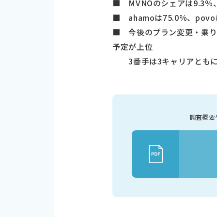
■ MVNOのシェアは9.3％
■ ahamoは75.0％、po
■ 今後のプラン変更・乗り換え検
予定が上位
3番手は3キャリアともにRaku
調査概要