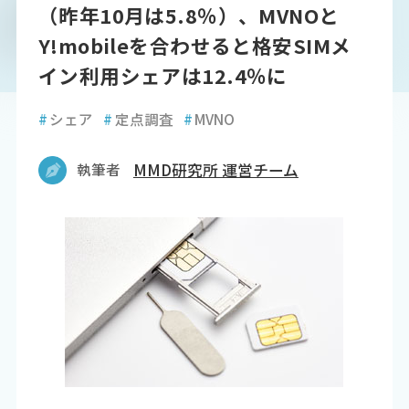
（昨年10月は5.8％）、MVNOと
Y!mobileを合わせると格安SIMメ
イン利用シェアは12.4％に
#
シェア
#
定点調査
#
MVNO
執筆者
MMD研究所 運営チーム