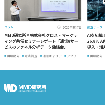
コラム
調査データ
2026年8月7日
MMD研究所×株式会社クロス・マーケテ
AIを組
ィング共催セミナーレポート「通信8サー
26.8％ 
ビスのファネル分析データ勉強会」
導入・活
#
利用動向
#
定点調査
#
通信キャリア
#
アプリ
#
利用動向