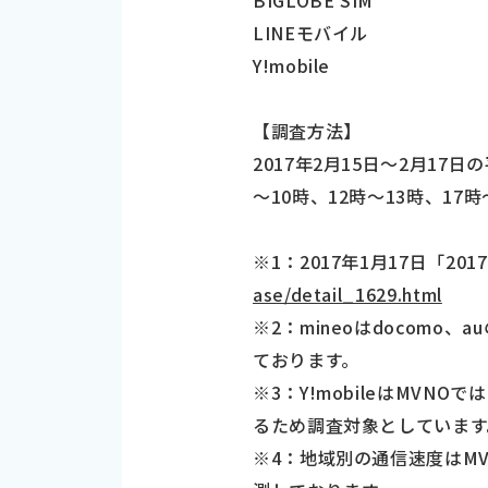
BIGLOBE SIM
LINEモバイル
Y!mobile
【調査方法】
2017年2月15日～2月1
～10時、12時～13時、1
※1：2017年1月17日「2
ase/detail_1629.html
※2：mineoはdocom
ております。
※3：Y!mobileはMV
るため調査対象としています
※4：地域別の通信速度はM