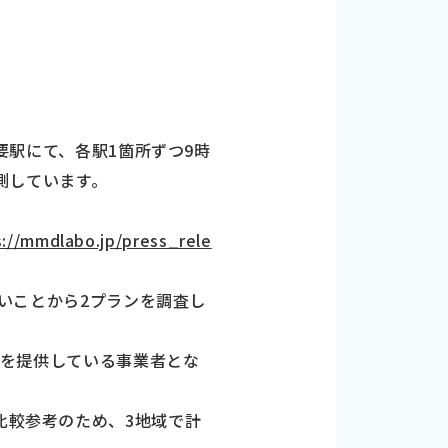
主要駅にて、各駅1箇所ずつ9時
計測しています。
s://mmdlabo.jp/press_rele
多いことから2プランを調査し
ビスを提供している事業者とな
比較参考のため、3地域で計