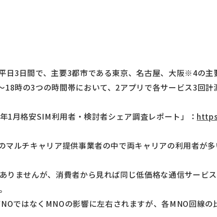
7日の平日3日間で、主要3都市である東京、名古屋、大阪※4の
7時～18時の3つの時間帯において、2アプリで各サービス3回
017年1月格安SIM利用者・検討者シェア調査レポート」：
http
o、auのマルチキャリア提供事業者の中で両キャリアの利用者が
NOではありませんが、消費者から見れば同じ低価格な通信サー
。
VNOではなくMNOの影響に左右されますが、各MNO回線の