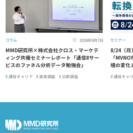
コラム
セミナー
2026年8月7日
MMD研究所×株式会社クロス・マーケテ
8/24（
ィング共催セミナーレポート「通信8サー
「MVN
ビスのファネル分析データ勉強会」
境の変化
#
通信キャリア
#
速度調査
#
比較調査
#
通信キャ