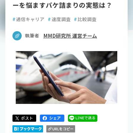
ーを悩ますパケ詰まりの実態は？
#
通信キャリア
#
速度調査
#
比較調査
執筆者
MMD研究所 運営チーム