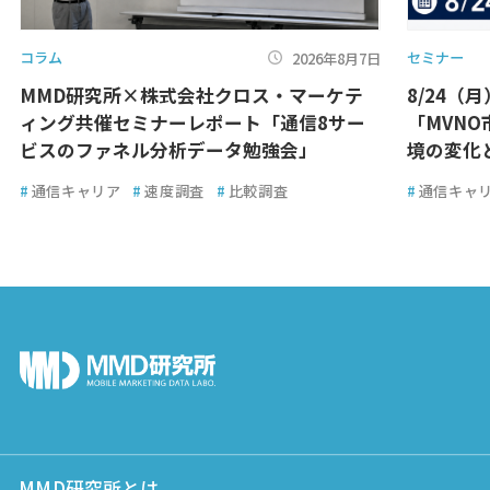
コラム
セミナー
2026年8月7日
MMD研究所×株式会社クロス・マーケテ
8/24（
ィング共催セミナーレポート「通信8サー
「MVN
ビスのファネル分析データ勉強会」
境の変化
#
通信キャリア
#
速度調査
#
比較調査
#
通信キャ
MMD研究所とは