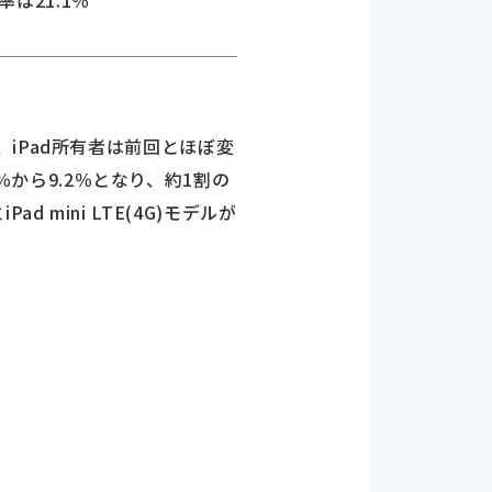
率は21.1％
iPad所有者は前回とほぼ変
3％から9.2％となり、約1割の
d mini LTE(4G)モデルが