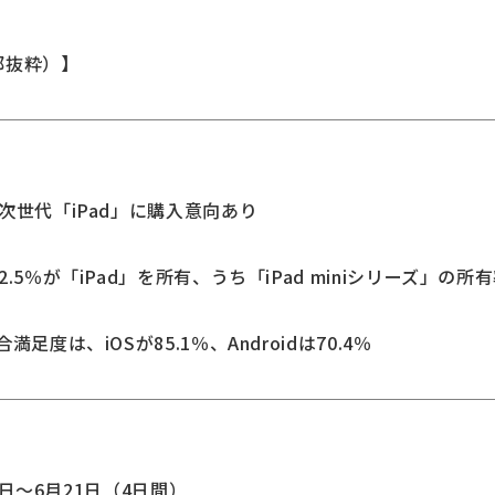
部抜粋）】
次世代「iPad」に購入意向あり
5％が「iPad」を所有、うち「iPad miniシリーズ」の所有
足度は、iOSが85.1％、Androidは70.4％
18日～6月21日（4日間）