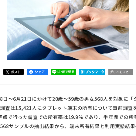
月18日～6月21日にかけて20歳～59歳の男女568人を対象
査は15,421人にタブレット端末の所有について事前調査を
に定点で行った調査での所有率は19.9％であり、半年間での所
568サンプルの抽出結果から、端末所有結果と利用実態結果
定