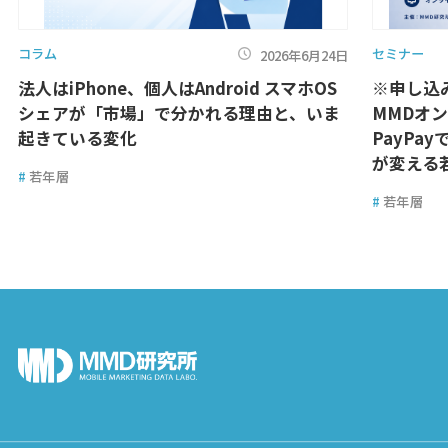
コラム
セミナー
2026年6月24日
法人はiPhone、個人はAndroid スマホOS
※申し込み
シェアが「市場」で分かれる理由と、いま
MMDオ
起きている変化
PayPa
が変える
#
若年層
#
若年層