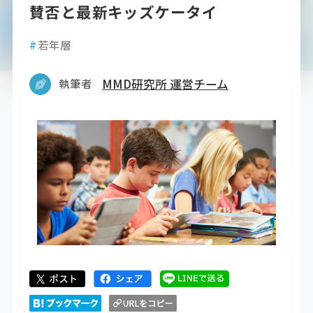
賛否と最新キッズケータイ
#
若年層
執筆者
MMD研究所 運営チーム