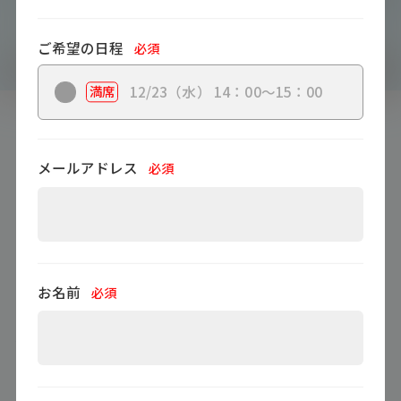
研究所主催「データから見る、シニ
アのデジタルシフトの現状と今後」
ご希望の日程
必須
オンラインセミナーを開催します。
12/23（水） 14：00～15：00
満席
#
スマートフォン
#
EC
#
シニア
#
利用動向
記事提供会社
MMDLabo株式会社
メールアドレス
必須
お名前
必須
セミナーお申し込みフォーム