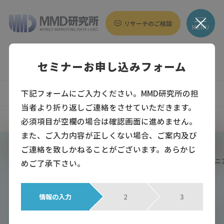
リサーチのご相談
MENU
セミナーお申し込みフォーム
下記フォームにご入力ください。MMD研究所の担
調査データ
コラム
インタビュー
当者より折り返しご連絡をさせていただきます。
セミナー
プレスリリース
すべて
必須項目が空欄の場合は確認画面に進めません。
また、ご入力内容が正しくない場合、ご案内及び
トップページ
セミナー
ご連絡を致しかねることがございます。あらかじ
※申し込み終了※12/23（水）MMD研究所主催「データから見る、
めご了承下さい。
セミナー
2020年12月16日
情報の入力
2
3
※申し込み終了※12/23（水）MMD