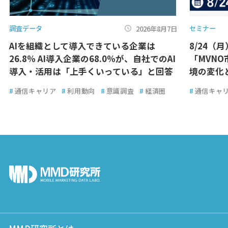
調査データ
セミナー
2026年8月7日
AIを組織として導入できている企業は
8/24（
26.8％ AI導入企業の68.0％が、自社でのAI
「MVN
導入・活用は「上手くいっている」と回答
境の変化
#
通信キャリア
#
利用動向
#
意識調査
#
経済圏
#
通信キャ