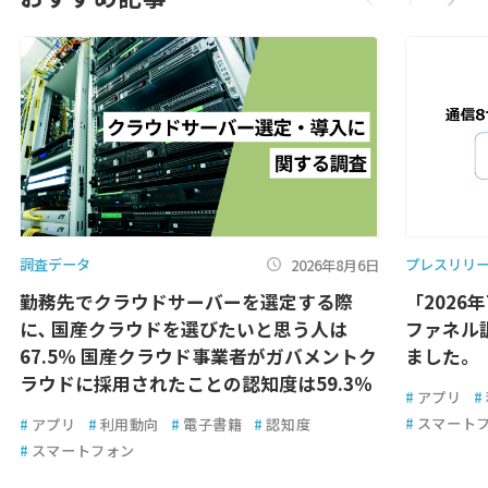
調査データ
プレスリリ
2026年8月6日
勤務先でクラウドサーバーを選定する際
「2026
に､ 国産クラウドを選びたいと思う人は
ファネル
67.5％ 国産クラウド事業者がガバメントク
ました。
ラウドに採用されたことの認知度は59.3％
#
アプリ
#
#
スマート
#
アプリ
#
利用動向
#
電子書籍
#
認知度
#
スマートフォン