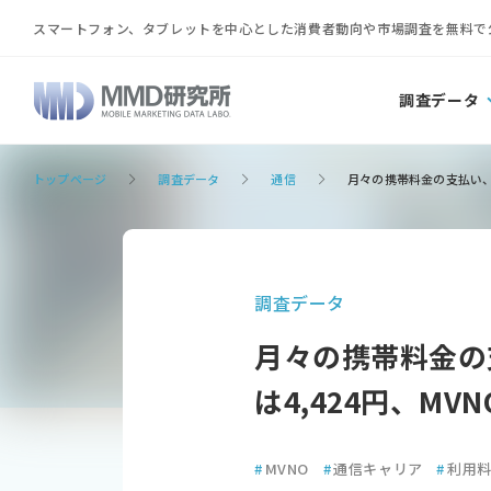
スマートフォン、タブレットを中心とした消費者動向や市場調査を無料で
調査データ
トップページ
調査データ
通信
月々の携帯料金の支払い、平均
調査データ
月々の携帯料金の支
は4,424円、MVN
#
MVNO
#
通信キャリア
#
利用