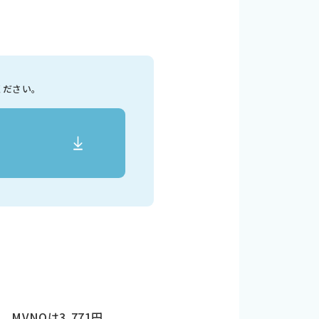
ください。
MVNOは3,771円