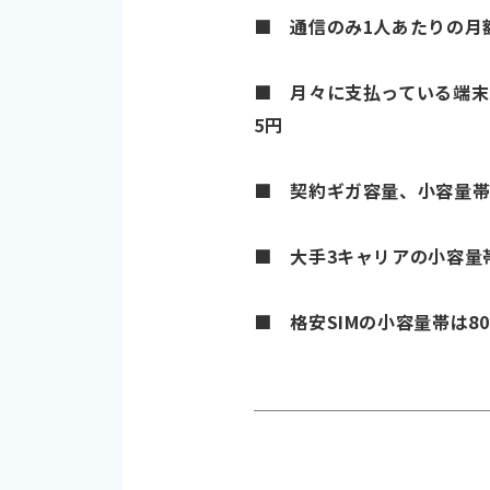
■ 通信のみ1人あたりの月額料
■ 月々に支払っている端末の割
5円
■ 契約ギガ容量、小容量帯は6
■ 大手3キャリアの小容量帯は
■ 格安SIMの小容量帯は80