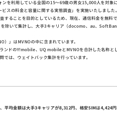
を利用している全国の15～69歳の男女15,000人を対象に2
信サービスの料金と容量に関する実態調査」を実施いたしまし
調査することを目的としているため、現在、通信料金を無料
IT）」を除いて集計し、大手3キャリア（docomo、au、SoftB
NO）」はMVNOの中に含まれています。
ンドのY!mobile、UQ mobileとMVNOを合計した名称
問では、ウェイトバック集計を行っています。
均金額は大手3キャリアが8,312円、格安SIMは4,424円、