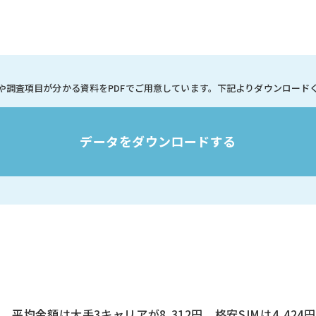
や調査項目が分かる資料を
PDFでご用意しています。
下記よりダウンロード
データをダウンロードする
均金額は大手3キャリアが8,312円、格安SIMは4,424円、