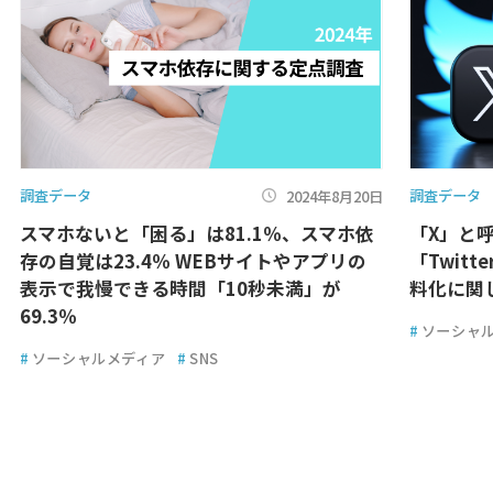
調査データ
調査データ
2024年8月20日
スマホないと「困る」は81.1％、スマホ依
「X」と呼
存の自覚は23.4％ WEBサイトやアプリの
「Twitt
表示で我慢できる時間「10秒未満」が
料化に関し
69.3％
#
ソーシャ
#
ソーシャルメディア
#
SNS