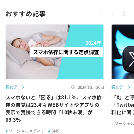
おすすめ記事
調査データ
調査データ
2024年8月20日
スマホないと「困る」は81.1％、スマホ依
「X」と呼
存の自覚は23.4％ WEBサイトやアプリの
「Twitt
表示で我慢できる時間「10秒未満」が
料化に関し
69.3％
#
ソーシャ
#
ソーシャルメディア
#
SNS