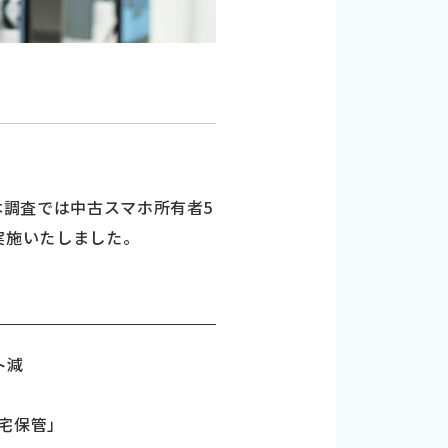
、本調査では中古スマホ所有者5
を実施いたしました。
ト減
宅保管」