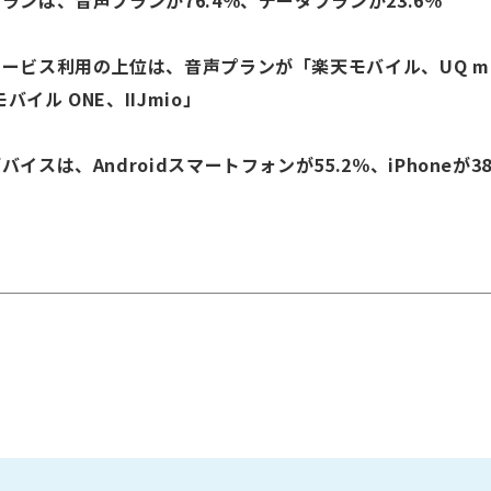
プランは、音声プランが76.4％、データプランが23.6％
サービス利用の上位は、音声プランが「楽天モバイル、UQ mob
イル ONE、IIJmio」
イスは、Androidスマートフォンが55.2％、iPhoneが38