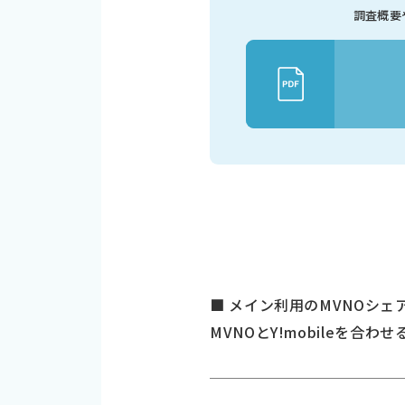
調査概要
■ メイン利用のMVNOシェア、
MVNOとY!mobileを合わ