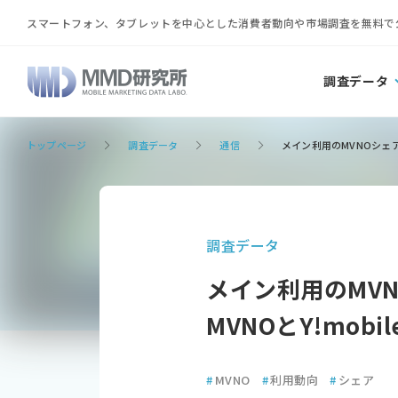
スマートフォン、タブレットを中心とした消費者動向や市場調査を無料で
調査データ
トップページ
調査データ
通信
メイン利用のMVNOシェア、
調査データ
メイン利用のMVN
MVNOとY!mob
#
MVNO
#
利用動向
#
シェア