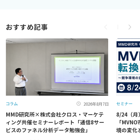
おすすめ記事
コラム
セミナー
2026年8月7日
MMD研究所×株式会社クロス・マーケテ
8/24（
ィング共催セミナーレポート「通信8サー
「MVN
ビスのファネル分析データ勉強会」
境の変化