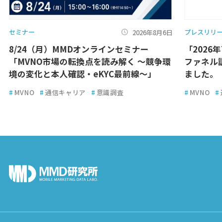
セミナー
プレスリリ
2026年8月6日
8/24（月）MMDオンラインセミナー
「2026
「MVNO市場の転換点を読み解く ～競争環
ファネル
境の変化と本人確認・eKYC最前線～」
ました。
#
MVNO
#
通信キャリア
#
意識調査
#
MVNO
#