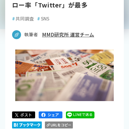
ロー率「Twitter」が最多
#
共同調査
#
SNS
執筆者
MMD研究所 運営チーム