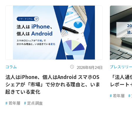
コラム
プレスリリ
2026年6月24日
法人はiPhone、個人はAndroid スマホOS
「法人通
シェアが「市場」で分かれる理由と、いま
レポート
起きている変化
#
若年層
#
#
若年層
#
定点調査