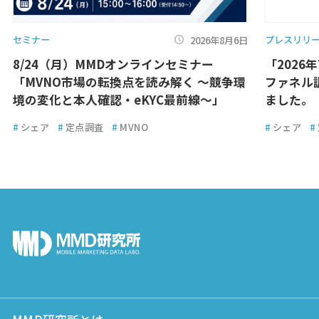
セミナー
プレスリリ
2026年8月6日
8/24（月）MMDオンラインセミナー
「2026
「MVNO市場の転換点を読み解く ～競争環
ファネル
境の変化と本人確認・eKYC最前線～」
ました。
#
シェア
#
定点調査
#
MVNO
#
シェア
#