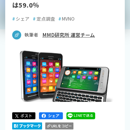
は59.0％
#
シェア
#
定点調査
#
MVNO
執筆者
MMD研究所 運営チーム