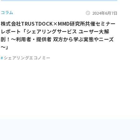
コラム
セミ
2024年6月7日
株式会社TRUSTDOCK×MMD研究所共催セミナー
※申
レポート「シェアリングサービス ユーザー大解
ス 
剖！～利用者・提供者 双方から学ぶ実態やニーズ
ぶ実
～」
研究
#
シェアリングエコノミー
#
シ